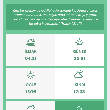
Kim bir hastayı veya Allah için sevdiği kardeşini ziyaret
ederse, bir melek, ona şöyle nidâ eder: "Ne iyi yaptın,
yürüdüğün yol ne hoş, (bu ziyaretle) Cennet’te kendine
bir köşk hazırladın!" (Hadis-i Şerif)
İMSAK
GÜNEŞ
04:21
06:01
ÖĞLE
İKINDI
13:16
17:08