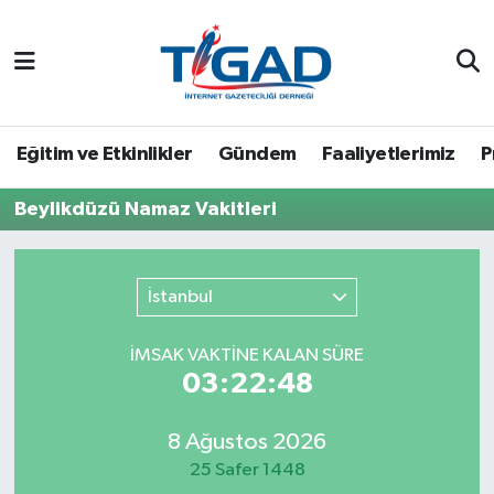
Nöbetçi Eczaneler
Hava Durumu
Eğitim ve Etkinlikler
Gündem
Faaliyetlerimiz
P
Namaz Vakitleri
Beylikdüzü Namaz Vakitleri
Trafik Durumu
İstanbul
Puan Durumu ve Fikstür
İMSAK VAKTİNE KALAN SÜRE
Tüm Manşetler
03:22:48
Son Dakika Haberleri
8 Ağustos 2026
25 Safer 1448
Haber Arşivi