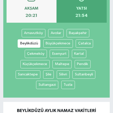
AKŞAM
YATSI
20:21
21:54
Arnavutköy
Avcılar
Başakşehir
Beylikdüzü
Büyükçekmece
Çatalca
Çekmeköy
Esenyurt
Kartal
Küçükçekmece
Maltepe
Pendik
Sancaktepe
Şile
Silivri
Sultanbeyli
Sultangazi
Tuzla
BEYLIKDÜZÜ AYLIK NAMAZ VAKITLERI