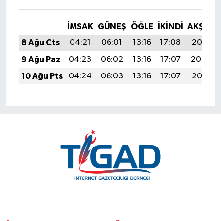
İMSAK
GÜNEŞ
ÖĞLE
İKINDI
AKŞAM
8 Ağu Cts
04:21
06:01
13:16
17:08
20:21
9 Ağu Paz
04:23
06:02
13:16
17:07
20:20
10 Ağu Pts
04:24
06:03
13:16
17:07
20:18