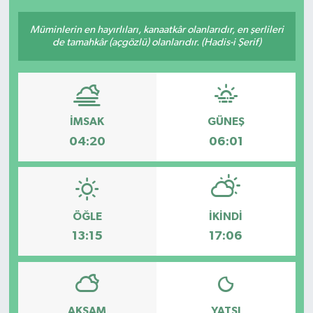
Müminlerin en hayırlıları, kanaatkâr olanlarıdır, en şerlileri
de tamahkâr (açgözlü) olanlarıdır. (Hadis-i Şerif)
İMSAK
GÜNEŞ
04:20
06:01
ÖĞLE
İKINDI
13:15
17:06
AKŞAM
YATSI