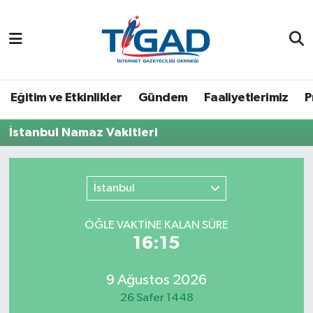
Nöbetçi Eczaneler
Hava Durumu
Eğitim ve Etkinlikler
Gündem
Faaliyetlerimiz
P
Namaz Vakitleri
İstanbul Namaz Vakitleri
Trafik Durumu
İstanbul
Puan Durumu ve Fikstür
ÖĞLE VAKTİNE KALAN SÜRE
Tüm Manşetler
16:15
Son Dakika Haberleri
9 Ağustos 2026
26 Safer 1448
Haber Arşivi