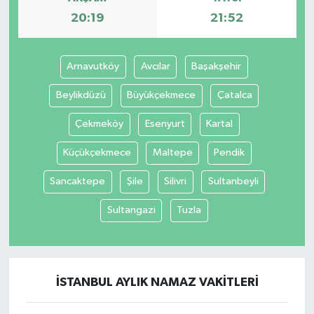
20:19
21:52
Arnavutköy
Avcılar
Başakşehir
Beylikdüzü
Büyükçekmece
Çatalca
Çekmeköy
Esenyurt
Kartal
Küçükçekmece
Maltepe
Pendik
Sancaktepe
Şile
Silivri
Sultanbeyli
Sultangazi
Tuzla
İSTANBUL AYLIK NAMAZ VAKITLERI