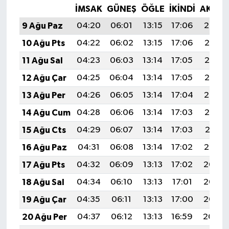
İMSAK
GÜNEŞ
ÖĞLE
İKINDI
AKŞA
9 Ağu Paz
04:20
06:01
13:15
17:06
20:19
10 Ağu Pts
04:22
06:02
13:15
17:06
20:18
11 Ağu Sal
04:23
06:03
13:14
17:05
20:16
12 Ağu Çar
04:25
06:04
13:14
17:05
20:15
13 Ağu Per
04:26
06:05
13:14
17:04
20:14
14 Ağu Cum
04:28
06:06
13:14
17:03
20:12
15 Ağu Cts
04:29
06:07
13:14
17:03
20:11
16 Ağu Paz
04:31
06:08
13:14
17:02
20:10
17 Ağu Pts
04:32
06:09
13:13
17:02
20:08
18 Ağu Sal
04:34
06:10
13:13
17:01
20:07
19 Ağu Çar
04:35
06:11
13:13
17:00
20:05
20 Ağu Per
04:37
06:12
13:13
16:59
20:04