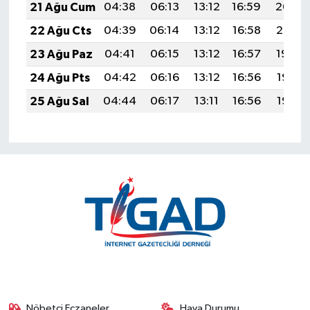
21 Ağu Cum
04:38
06:13
13:12
16:59
20:02
22 Ağu Cts
04:39
06:14
13:12
16:58
20:01
23 Ağu Paz
04:41
06:15
13:12
16:57
19:59
24 Ağu Pts
04:42
06:16
13:12
16:56
19:58
25 Ağu Sal
04:44
06:17
13:11
16:56
19:56
Nöbetçi Eczaneler
Hava Durumu