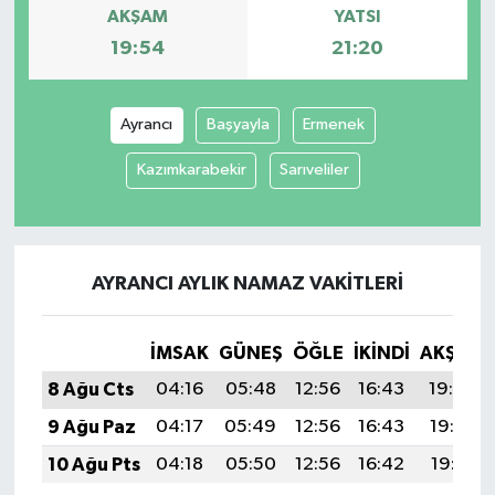
AKŞAM
YATSI
19:54
21:20
Ayrancı
Başyayla
Ermenek
Kazımkarabekir
Sarıveliler
AYRANCI AYLIK NAMAZ VAKITLERI
İMSAK
GÜNEŞ
ÖĞLE
İKINDI
AKŞAM
8 Ağu Cts
04:16
05:48
12:56
16:43
19:54
9 Ağu Paz
04:17
05:49
12:56
16:43
19:53
10 Ağu Pts
04:18
05:50
12:56
16:42
19:51