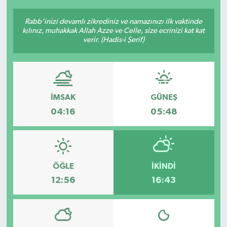
Rabb’inizi devamlı zikrediniz ve namazınızı ilk vaktinde
kılınız, muhakkak Allah Azze ve Celle, size ecrinizi kat kat
verir. (Hadis-i Şerif)
İMSAK
GÜNEŞ
04:16
05:48
ÖĞLE
İKINDI
12:56
16:43