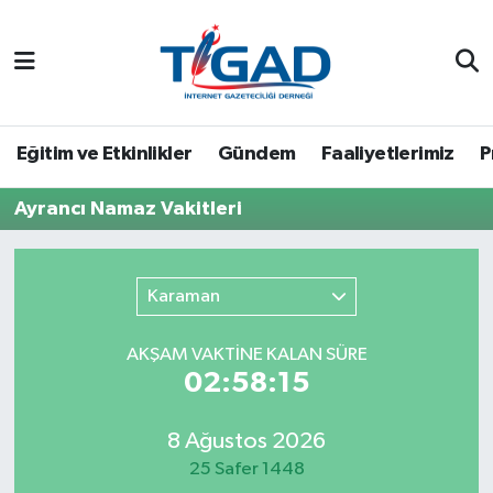
Nöbetçi Eczaneler
Hava Durumu
Eğitim ve Etkinlikler
Gündem
Faaliyetlerimiz
P
Namaz Vakitleri
Ayrancı Namaz Vakitleri
Trafik Durumu
Karaman
Puan Durumu ve Fikstür
AKŞAM VAKTİNE KALAN SÜRE
Tüm Manşetler
02:58:15
Son Dakika Haberleri
8 Ağustos 2026
25 Safer 1448
Haber Arşivi