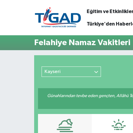
Eğitim ve Etkinlikle
Nöbetçi Eczaneler
Türkiye'den Haberl
Hava Durumu
Felahiye Namaz Vakitleri
Namaz Vakitleri
Trafik Durumu
Kayseri
Puan Durumu ve Fikstür
Günahlarından tevbe eden gençten, Allâhü Teâ
Tüm Manşetler
Son Dakika Haberleri
Haber Arşivi