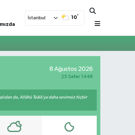
°
10
İstanbul
ımızda
8 Ağustos 2026
25 Safer 1448
ıdan da, Allâhü Teâlâ’ya daha sevimsiz hiçbir