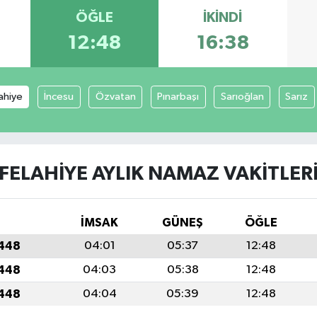
ÖĞLE
İKINDI
12:48
16:38
ahiye
İncesu
Özvatan
Pınarbaşı
Sarıoğlan
Sarız
FELAHIYE AYLIK NAMAZ VAKITLER
İMSAK
GÜNEŞ
ÖĞLE
1448
04:01
05:37
12:48
1448
04:03
05:38
12:48
1448
04:04
05:39
12:48