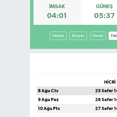
İMSAK
GÜNEŞ
04:01
05:37
Akkışla
Bünyan
Develi
Fel
HİCRİ
8 Ağu Cts
25 Safer 
9 Ağu Paz
26 Safer 
10 Ağu Pts
27 Safer 