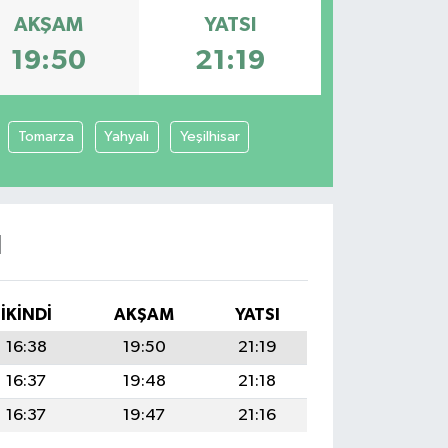
AKŞAM
YATSI
19:50
21:19
Tomarza
Yahyalı
Yeşilhisar
I
İKINDI
AKŞAM
YATSI
16:38
19:50
21:19
16:37
19:48
21:18
16:37
19:47
21:16