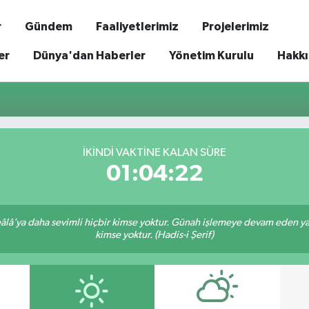
r
Gündem
Faaliyetlerimiz
Projelerimiz
er
Dünya'dan Haberler
Yönetim Kurulu
Hakk
İKINDI VAKTİNE KALAN SÜRE
01:04:22
lâ’ya daha sevimli hiçbir kimse yoktur. Günah işlemeye devam eden yaşl
kimse yoktur. (Hadis-i Şerif)