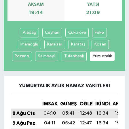
AKŞAM
YATSI
19:44
21:09
Aladağ
Ceyhan
Çukurova
Feke
İmamoğlu
Karaisalı
Karataş
Kozan
Pozantı
Saimbeyli
Tufanbeyli
Yumurtalık
YUMURTALIK AYLIK NAMAZ VAKITLERI
İMSAK
GÜNEŞ
ÖĞLE
İKINDI
AKŞA
8 Ağu Cts
04:10
05:41
12:48
16:34
19:44
9 Ağu Paz
04:11
05:42
12:47
16:34
19:43