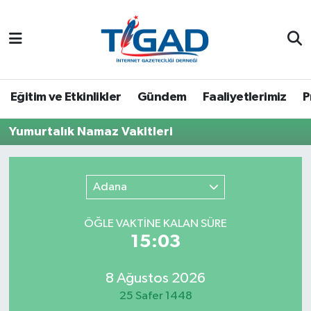
Nöbetçi Eczaneler
Hava Durumu
Eğitim ve Etkinlikler
Gündem
Faaliyetlerimiz
P
Namaz Vakitleri
Yumurtalık Namaz Vakitleri
Trafik Durumu
Adana
Puan Durumu ve Fikstür
ÖĞLE VAKTİNE KALAN SÜRE
Tüm Manşetler
15:03
Son Dakika Haberleri
8 Ağustos 2026
25 Safer 1448
Haber Arşivi