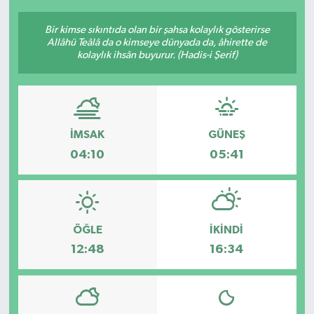
Bir kimse sıkıntıda olan bir şahsa kolaylık gösterirse
Allâhü Teâlâ da o kimseye dünyada da, âhirette de
kolaylık ihsân buyurur. (Hadis-i Şerif)
İMSAK
GÜNEŞ
04:10
05:41
ÖĞLE
İKINDI
12:48
16:34