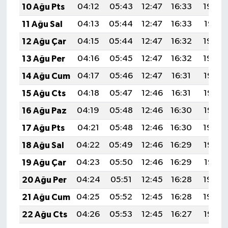
10 Ağu Pts
04:12
05:43
12:47
16:33
19:42
11 Ağu Sal
04:13
05:44
12:47
16:33
19:41
12 Ağu Çar
04:15
05:44
12:47
16:32
19:40
13 Ağu Per
04:16
05:45
12:47
16:32
19:39
14 Ağu Cum
04:17
05:46
12:47
16:31
19:37
15 Ağu Cts
04:18
05:47
12:46
16:31
19:36
16 Ağu Paz
04:19
05:48
12:46
16:30
19:35
17 Ağu Pts
04:21
05:48
12:46
16:30
19:34
18 Ağu Sal
04:22
05:49
12:46
16:29
19:32
19 Ağu Çar
04:23
05:50
12:46
16:29
19:31
20 Ağu Per
04:24
05:51
12:45
16:28
19:30
21 Ağu Cum
04:25
05:52
12:45
16:28
19:29
22 Ağu Cts
04:26
05:53
12:45
16:27
19:27