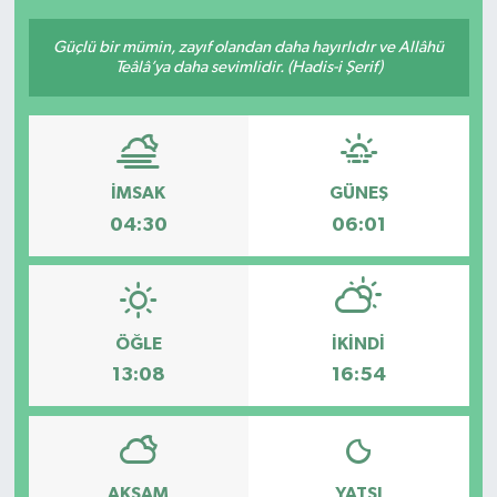
Güçlü bir mümin, zayıf olandan daha hayırlıdır ve Allâhü
Teâlâ’ya daha sevimlidir. (Hadis-i Şerif)
İMSAK
GÜNEŞ
04:30
06:01
ÖĞLE
İKINDI
13:08
16:54
AKŞAM
YATSI