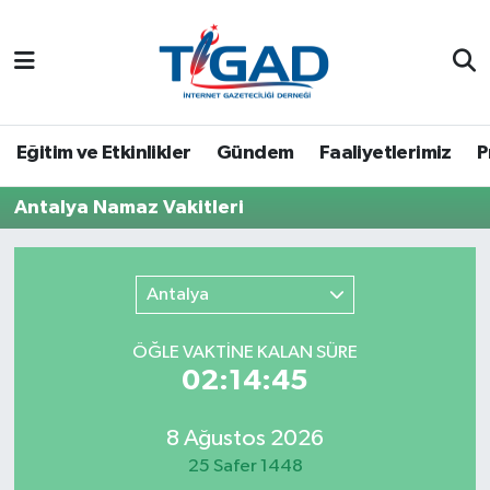
Nöbetçi Eczaneler
Hava Durumu
Eğitim ve Etkinlikler
Gündem
Faaliyetlerimiz
P
Namaz Vakitleri
Antalya Namaz Vakitleri
Trafik Durumu
Antalya
Puan Durumu ve Fikstür
ÖĞLE VAKTİNE KALAN SÜRE
Tüm Manşetler
02:14:45
Son Dakika Haberleri
8 Ağustos 2026
25 Safer 1448
Haber Arşivi