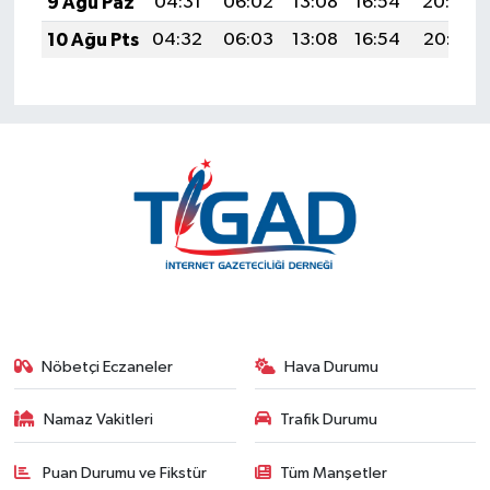
9 Ağu Paz
04:31
06:02
13:08
16:54
20:04
10 Ağu Pts
04:32
06:03
13:08
16:54
20:03
Nöbetçi Eczaneler
Hava Durumu
Namaz Vakitleri
Trafik Durumu
Puan Durumu ve Fikstür
Tüm Manşetler