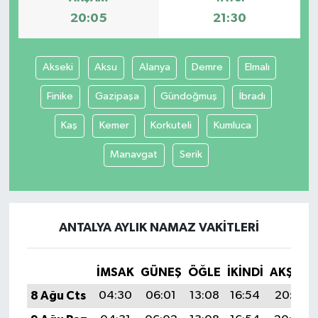
20:05
21:30
Akseki
Aksu
Alanya
Demre
Elmalı
Finike
Gazipaşa
Gündoğmuş
İbradı
Kaş
Kemer
Korkuteli
Kumluca
Manavgat
Serik
ANTALYA AYLIK NAMAZ VAKITLERI
İMSAK
GÜNEŞ
ÖĞLE
İKINDI
AKŞAM
8 Ağu Cts
04:30
06:01
13:08
16:54
20:05