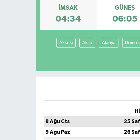
İMSAK
GÜNEŞ
04:34
06:05
Akseki
Aksu
Alanya
Demre
H
8 Ağu Cts
25 Sa
9 Ağu Paz
26 Sa