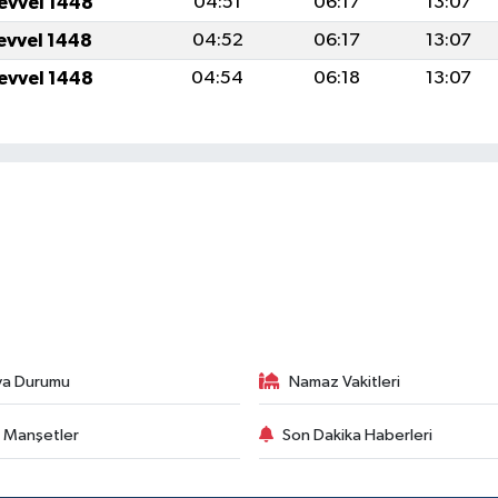
levvel 1448
04:51
06:17
13:07
levvel 1448
04:52
06:17
13:07
levvel 1448
04:54
06:18
13:07
va Durumu
Namaz Vakitleri
 Manşetler
Son Dakika Haberleri