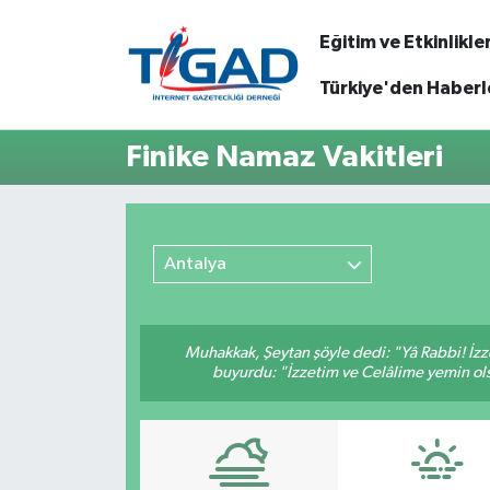
Eğitim ve Etkinlikle
Nöbetçi Eczaneler
Türkiye'den Haberl
Hava Durumu
Finike Namaz Vakitleri
Namaz Vakitleri
Trafik Durumu
Antalya
Puan Durumu ve Fikstür
Muhakkak, Şeytan şöyle dedi: "Yâ Rabbi! İzze
Tüm Manşetler
buyurdu: "İzzetim ve Celâlime yemin ols
Son Dakika Haberleri
Haber Arşivi