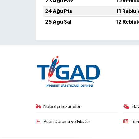
23 Ağu Paz
10 Rebiu
24 Ağu Pts
11 Rebiu
25 Ağu Sal
12 Rebiu
Nöbetçi Eczaneler
Ha
Puan Durumu ve Fikstür
Tüm