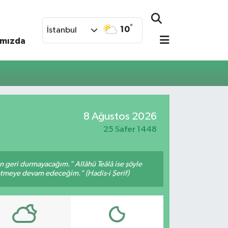
°
10
İstanbul
ımızda
8 Ağustos 2026
25 Safer 1448
an geri durmayacağım." Allâhü Teâlâ ise şöyle
fetmeye devam edeceğim." (Hadis-i Şerif)