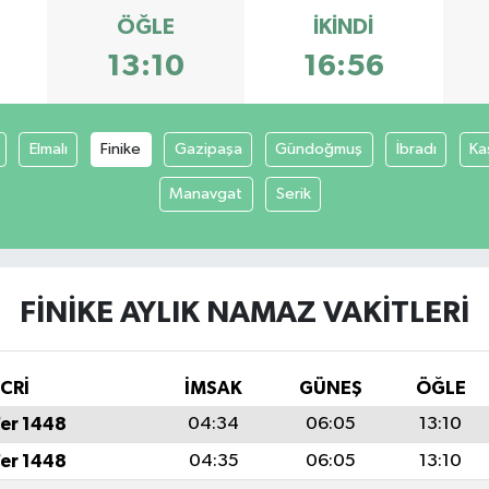
ÖĞLE
İKINDI
13:10
16:56
Elmalı
Finike
Gazipaşa
Gündoğmuş
İbradı
Ka
Manavgat
Serik
FINIKE AYLIK NAMAZ VAKITLERI
İCRİ
İMSAK
GÜNEŞ
ÖĞLE
fer 1448
04:34
06:05
13:10
fer 1448
04:35
06:05
13:10