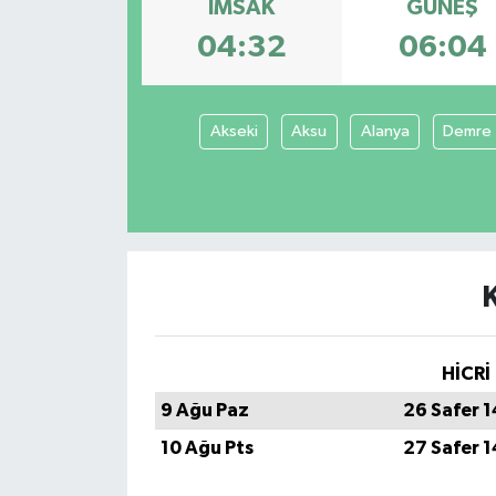
İMSAK
GÜNEŞ
04:32
06:04
Akseki
Aksu
Alanya
Demre
HİCRİ
9 Ağu Paz
26 Safer 
10 Ağu Pts
27 Safer 