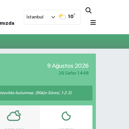
°
10
İstanbul
ımızda
9 Ağustos 2026
26 Safer 1448
n teşvikte bulunmaz. (Mâûn Sûresi, 1-2-3)