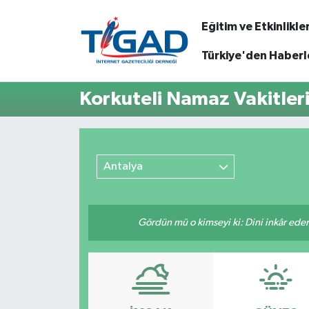
Eğitim ve Etkinlikle
Nöbetçi Eczaneler
Türkiye'den Haberl
Hava Durumu
Korkuteli Namaz Vakitler
Namaz Vakitleri
Trafik Durumu
Antalya
Puan Durumu ve Fikstür
Gördün mü o kimseyi ki: Dini inkâr eder.
Tüm Manşetler
Son Dakika Haberleri
Haber Arşivi