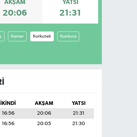
AKŞAM
YATSI
20:06
21:31
ş
Kemer
Korkuteli
Kumluca
I
İKINDI
AKŞAM
YATSI
16:56
20:06
21:31
16:56
20:05
21:30