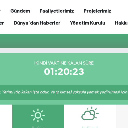
r
Gündem
Faaliyetlerimiz
Projelerimiz
er
Dünya'dan Haberler
Yönetim Kurulu
Hakk
i
İKINDI VAKTİNE KALAN SÜRE
01:20:23
 Yetimi itip kakan işte odur. Ve (o kimse) yoksula yemek yedirilmesi içi