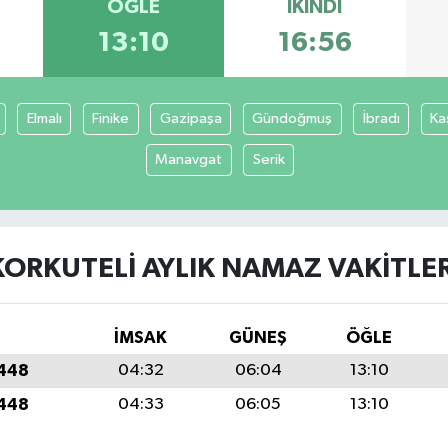
ÖĞLE
İKINDI
13:10
16:56
Elmalı
Finike
Gazipaşa
Gündoğmuş
İbradı
Ka
Manavgat
Serik
KORKUTELI AYLIK NAMAZ VAKITLER
İMSAK
GÜNEŞ
ÖĞLE
1448
04:32
06:04
13:10
1448
04:33
06:05
13:10