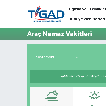
Eğitim ve Etkinlikle
Nöbetçi Eczaneler
Türkiye'den Haberl
Hava Durumu
Araç Namaz Vakitleri
Namaz Vakitleri
Trafik Durumu
Kastamonu
Puan Durumu ve Fikstür
Rabb’inizi devamlı zikrediniz ve
Tüm Manşetler
Son Dakika Haberleri
Haber Arşivi