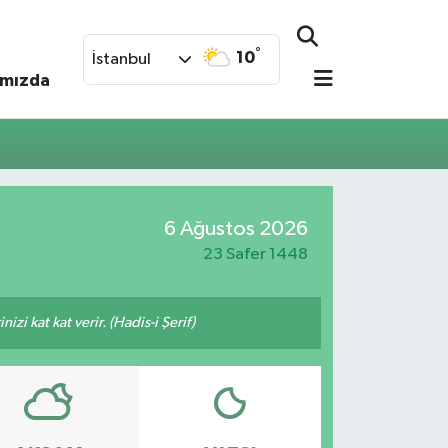
°
10
İstanbul
ımızda
6 Ağustos 2026
23 Safer 1448
zi kat kat verir. (Hadis-i Şerif)