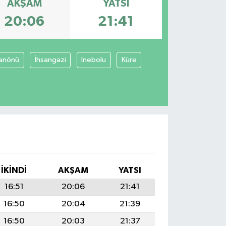
AKŞAM
YATSI
20:06
21:41
anönü
İhsangazi
İnebolu
Küre
İKINDI
AKŞAM
YATSI
16:51
20:06
21:41
16:50
20:04
21:39
16:50
20:03
21:37