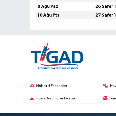
9 Ağu Paz
26 Safer 
10 Ağu Pts
27 Safer 
Nöbetçi Eczaneler
Ha
Puan Durumu ve Fikstür
Tüm