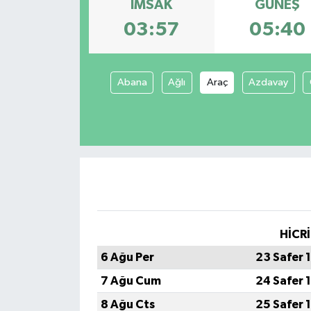
İMSAK
GÜNEŞ
03:57
05:40
Abana
Ağlı
Araç
Azdavay
HİCRİ
6 Ağu Per
23 Safer 
7 Ağu Cum
24 Safer 
8 Ağu Cts
25 Safer 