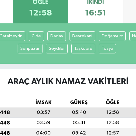
ÖĞLE
İKINDI
12:58
16:51
Çatalzeytin
Cide
Daday
Devrekani
Doğanyurt
H
Şenpazar
Seydiler
Taşköprü
Tosya
ARAÇ AYLIK NAMAZ VAKITLERI
İMSAK
GÜNEŞ
ÖĞLE
1448
03:57
05:40
12:58
1448
03:59
05:41
12:58
1448
04:00
05:42
12:57