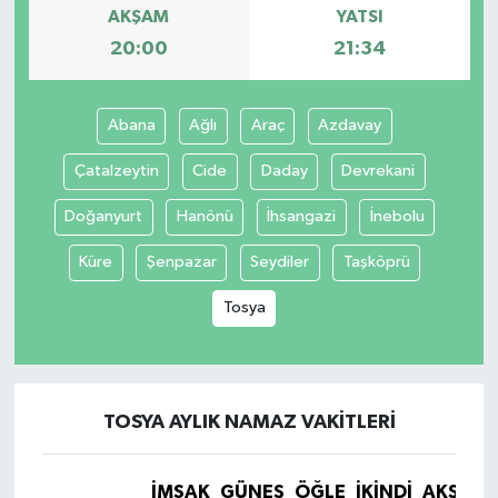
AKŞAM
YATSI
20:00
21:34
Abana
Ağlı
Araç
Azdavay
Çatalzeytin
Cide
Daday
Devrekani
Doğanyurt
Hanönü
İhsangazi
İnebolu
Küre
Şenpazar
Seydiler
Taşköprü
Tosya
TOSYA AYLIK NAMAZ VAKITLERI
İMSAK
GÜNEŞ
ÖĞLE
İKINDI
AKŞAM