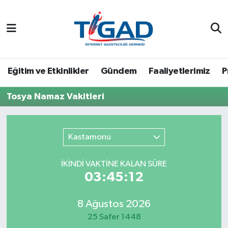
Nöbetçi Eczaneler
Hava Durumu
Eğitim ve Etkinlikler
Gündem
Faaliyetlerimiz
P
Namaz Vakitleri
Tosya Namaz Vakitleri
Trafik Durumu
Kastamonu
Puan Durumu ve Fikstür
İKINDI VAKTİNE KALAN SÜRE
Tüm Manşetler
03:45:12
Son Dakika Haberleri
8 Ağustos 2026
25 Safer 1448
Haber Arşivi