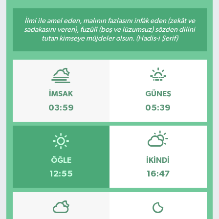
İlmi ile amel eden, malının fazlasını infâk eden (zekât ve
sadakasını veren), fuzûlî (boş ve lüzumsuz) sözden dilini
tutan kimseye müjdeler olsun. (Hadis-i Şerif)
İMSAK
GÜNEŞ
03:59
05:39
ÖĞLE
İKINDI
12:55
16:47